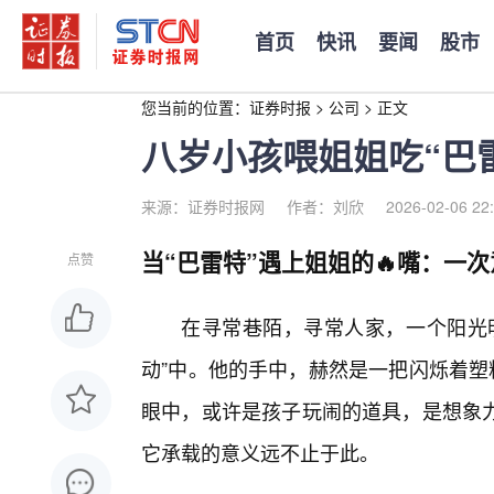
首页
快讯
要闻
股市
您当前的位置：
证券时报
>
公司
>
正文
八岁小孩喂姐姐吃“巴
来源：证券时报网
作者：刘欣
2026-02-06 22
当“巴雷特”遇上姐姐的🔥嘴：一次
点赞
在寻常巷陌，寻常人家，一个阳光
动”中。他的手中，赫然是一把闪烁着塑
眼中，或许是孩子玩闹的道具，是想象
它承载的意义远不止于此。