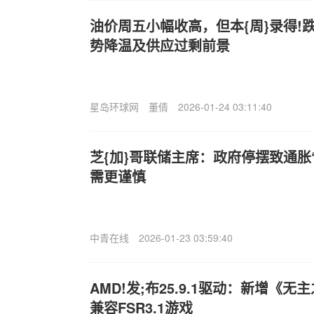
油价周五小幅收高，但本{周}录得!
势降温及供应过剩前景
星岛环球网
董倩
2026-01-24 03:11:40
芝{加}哥联储主席：政府停摆致通胀
需更谨慎
中青在线
2026-01-23 03:59:40
AMD!发;布25.9.1驱动：新增《无
兼容FSR3.1游戏