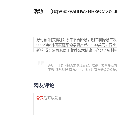
活动：【
8cjVGdkyAuHwSRRkeCZXbTJ
野村预计{美}联储:今年不再降息，明年将降息三次
202‘5’年:韩国家庭平均净资产超32000美元，同
新!和成：公司聚焦于营养品大健康与高分子新材
声明：证券时报力求信息真实、准确，文章提及内
下载“证券时报”官方APP，或关注官方微信公众
网友评论
登录
后可以发言