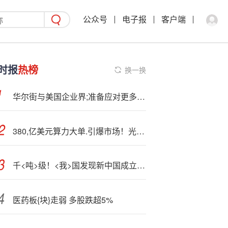
公众号
电子报
客户端
时报
热榜
换一换
华尔街与美国企业界;准备应对更多关税动荡
380,亿美元算力大单.引爆市场！光模块景气度狂飙，资金抢筹159363布局AI基建核心
千<吨>级！<我>国发现新中国成立后规模最大单体金矿床
医药板{块}走弱 多股跌超5%