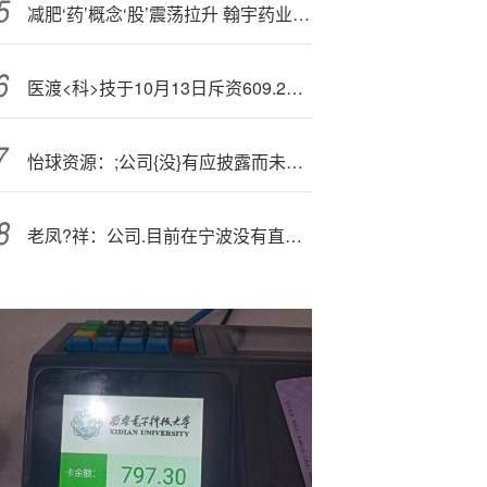
减肥‘药’概念‘股’震荡拉升 翰宇药业涨超10%
医渡<科>技于10月13日斥资609.2万港元回购103.08万股
怡球资源：;公司{没}有应披露而未披露的消息
老凤?祥：公司.目前在宁波没有直营店，但有加盟和经销店