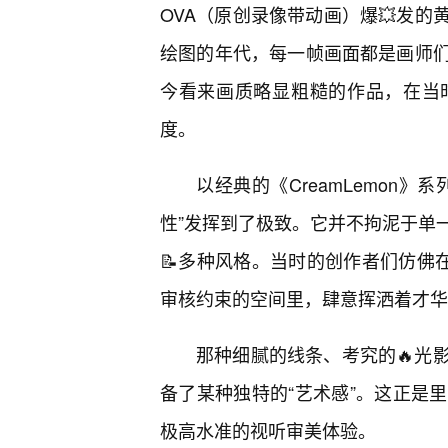
OVA（原创录像带动画）爆💥发
绘图的年代，每一帧画面都是画师
今看来画质略显粗糙的作品，在当
度。
以经典的《CreamLemon
性”发挥到了极致。它并不拘泥于单
📝多种风格。当时的创作者们仿佛在
审核约束的空间里，肆意挥洒着才华
那种细腻的线条、考究的🔥光
备了某种独特的“艺术感”。这正是
极高水准的视听审美体验。