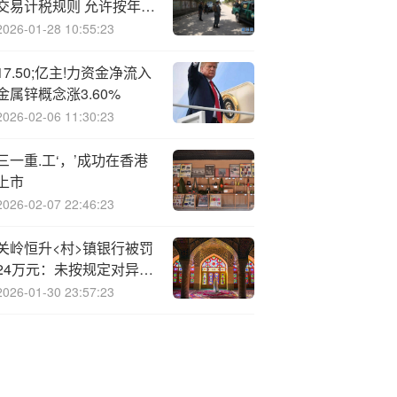
交易计税规则 允许按年度
盈亏互抵在目前税制下较
2026-01-28 10:55:23
为合理
17.50;亿主!力资金净流入
金属锌概念涨3.60%
2026-02-06 11:30:23
三一重.工‘，’成功在香港
上市
2026-02-07 22:46:23
关岭恒升<村>镇银行被罚
24万元：未按规定对异常
交易进行人工分析、识
2026-01-30 23:57:23
别，排除理由不合理