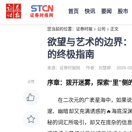
首页
快讯
要闻
股市
您当前的位置：
证券时报
>
公司
>
正文
欲望与艺术的边界：
的终极指南
来源：证券时报网
作者：刘慧卿
2026-02
序章：拨开迷雾，探索“里”侧
点赞
在二次元的广袤星海中，如果说“
邃、幽暗却又充满诱惑的🔥海底深
秘的词汇所吸引，却又在庞杂的信息流