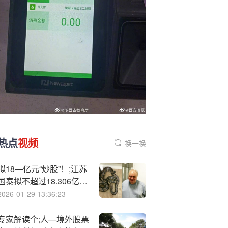
热点
视频
换一换
拟18—亿元“炒股”！;江苏
国泰拟不超过18.306亿证
券投资 投资者质疑为何不
2026-01-29 13:36:23
回购股份 近年来证券投资
收益不理想
专家解读个;人—境外股票